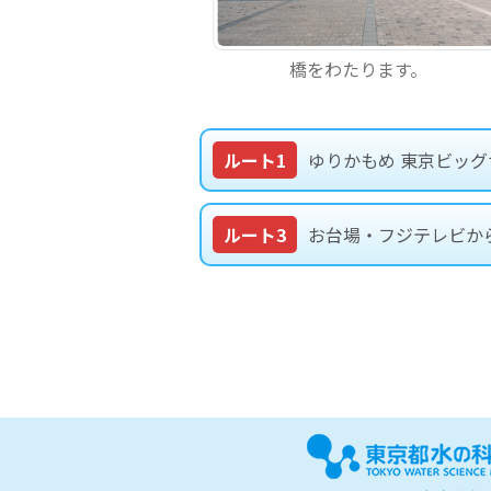
橋をわたります。
ルート1
ゆりかもめ 東京ビッ
ルート3
お台場・フジテレビか