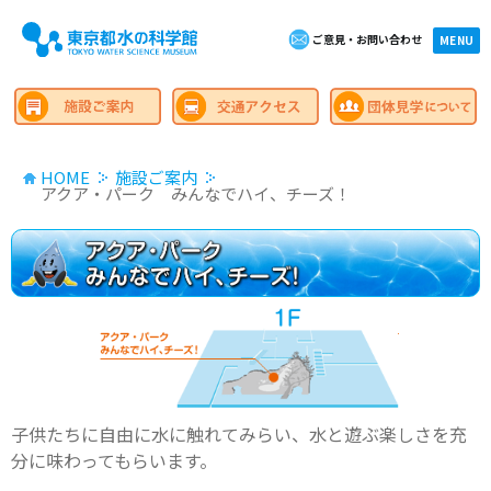
ご意見・お問い合わせ
×close
MENU
HOME
施設ご案内
アクア・パーク みんなでハイ、チーズ！
子供たちに自由に水に触れてみらい、水と遊ぶ楽しさを充
分に味わってもらいます。