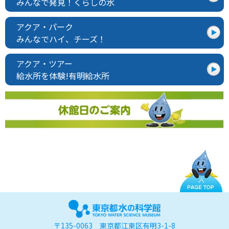
みんなで発見！くらしの水
アクア・パーク
みんなでハイ、チーズ！
アクア・ツアー
給水所を体験!有明給水所
〒135-0063 東京都江東区有明3-1-8