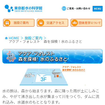
ご意見・お問い合わせ
×close
MENU
HOME
施設ご案内
アクア・フォレスト 森を探検！水のふるさと
水の旅は、森から始まります。森に降った雨が土にしみこ
み、やがて沸き出した水が集まって川をつくり、ダムに流
れ込み、水道水のもととなります。